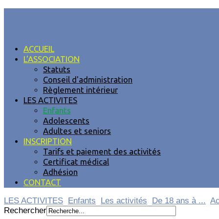
MENU
ACCUEIL
L'ASSOCIATION
Statuts
Conseil d'administration
Règlement intérieur
LES ACTIVITES
Enfants
Adolescents
Adultes et seniors
INSCRIPTION
Tarifs et paiement des activités
Certificat médical
Adhésion
CONTACT
LES ACTIVITES
Enfants
Les activités
De 18 ans à ...
Ac
Rechercher