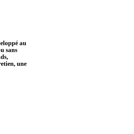
veloppé au
ou sans
ds,
retien, une